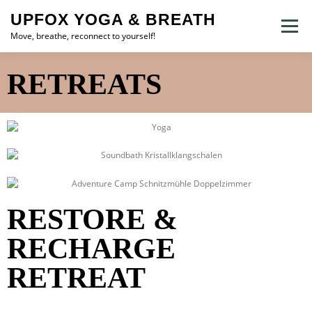
UPFOX YOGA & BREATH
Menü
Move, breathe, reconnect to yourself!
RETREATS
HOME
ANGEBOTE
ÜBER MICH
KONTAKT
IMPRESSUM & DATENSCHUTZ
RESTORE &
RECHARGE
RETREAT