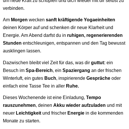
um neue Kraft zu schöpfen und dich wieder mit dir selbst zu
verbinden.
Am
Morgen
wecken
sanft kräftigende Yogaeinheiten
deinen Körper auf und schenken dir neue Klarheit und
Energie. Am Abend darfst du in
ruhigen, regenerierenden
Stunden
entschleunigen, entspannen und den Tag bewusst
ausklingen lassen.
Dazwischen bleibt viel Zeit für das, was dir
guttut:
ein
Besuch im
Spa-Bereich
, ein
Spaziergang
an der frischen
Winterluft, ein gutes
Buch
, inspirierende
Gespräche
oder
einfach eine Tasse Tee in aller
Ruhe.
Dieses Wochenende ist eine Einladung,
Tempo
rauszunehmen
, deinen
Akku wieder aufzuladen
und mit
neuer
Leichtigkeit
und frischer
Energie
in die kommenden
Monate zu starten.